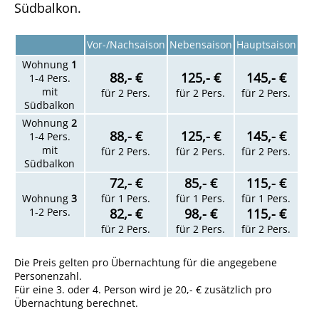
Südbalkon.
Vor-/Nachsaison
Nebensaison
Hauptsaison
Wohnung
1
88,- €
125,- €
145,- €
1-4 Pers.
mit
für 2 Pers.
für 2 Pers.
für 2 Pers.
Südbalkon
Wohnung
2
88,- €
125,- €
145,- €
1-4 Pers.
mit
für 2 Pers.
für 2 Pers.
für 2 Pers.
Südbalkon
72,- €
85,- €
115,- €
Wohnung
3
für 1 Pers.
für 1 Pers.
für 1 Pers.
1-2 Pers.
82,- €
98,- €
115,- €
für 2 Pers.
für 2 Pers.
für 2 Pers.
Die Preis gelten pro Übernachtung für die angegebene
Personenzahl.
Für eine 3. oder 4. Person wird je 20,- € zusätzlich pro
Übernachtung berechnet.